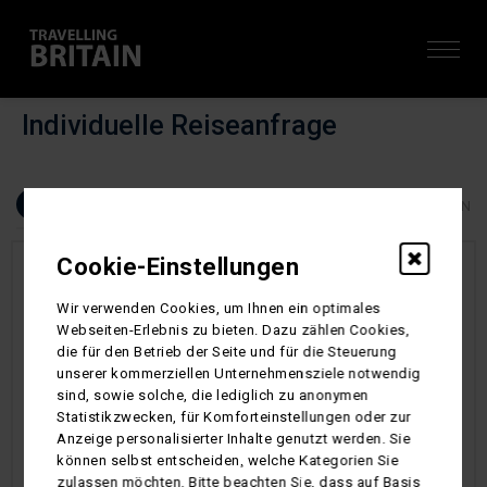
Individuelle Reiseanfrage
2
3
1
KONTAKTDATEN
ABSENDEN
REISE-ANFRAGE
Cookie-Einstellungen
1. Anfrage
Wir verwenden Cookies, um Ihnen ein optimales
Webseiten-Erlebnis zu bieten. Dazu zählen Cookies,
die für den Betrieb der Seite und für die Steuerung
Bitte alle mit (*) markierten Felder ausfüllen [Pflichtfelder]
unserer kommerziellen Unternehmensziele notwendig
sind, sowie solche, die lediglich zu anonymen
Statistikzwecken, für Komforteinstellungen oder zur
Vielen Dank für Ihr Interesse. Gerne erstellen wir ein
Anzeige personalisierter Inhalte genutzt werden. Sie
unverbindliches Angebot. Um ein für Sie ansprechendes Angebot
können selbst entscheiden, welche Kategorien Sie
erstellen zu können bitte wir Sie so viele Felder wie möglich
zulassen möchten. Bitte beachten Sie, dass auf Basis