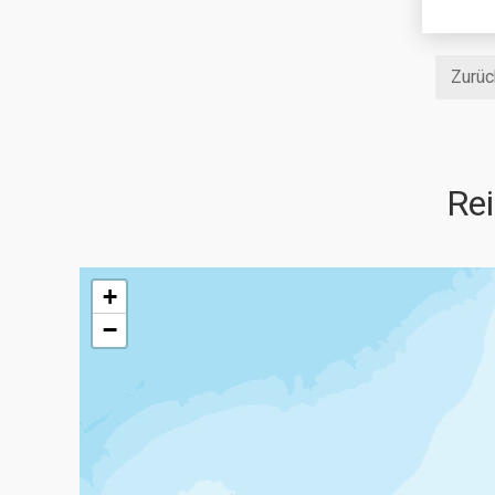
Zurüc
Rei
+
−