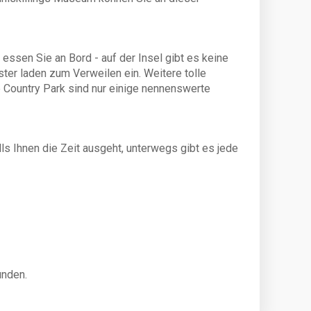
f € 150,- (statt € 1.200,-) / € 175,- (statt €
50,-) pro Boot.
essen Sie an Bord - auf der Insel gibt es keine
er laden zum Verweilen ein. Weitere tolle
 Country Park sind nur einige nennenswerte
s Ihnen die Zeit ausgeht, unterwegs gibt es jede
unden.