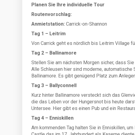
Planen Sie Ihre individuelle Tour
Routenvorschlag:
Anmietstation:
Carrick-on-Shannon
Tag 1 – Leitrim
Von Carrick geht es nördlich bis Leitrim Village f
Tag 2 – Ballinamore
Stellen Sie am nächsten Morgen sicher, dass Sie
Alle Schleusen hier sind moderne, automatische
Ballinamore. Es gibt genügend Platz zum Anlegen
Tag 3 – Ballyconnell
Kurz hinter Ballinamore versteckt sich das Glen
die das Leben vor der Hungersnot bis heute dar
Untersee. Hier gibt es einen Pub und ein Restaur
Tag 4 – Enniskillen
Am kommenden Tag halten Sie in Enniskillen, um 
Castle das im 17. Jahrhundert als Kaserne dien