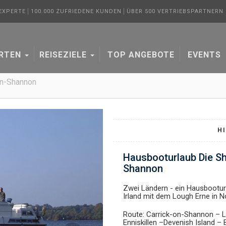
 EXPERTE
100.000 ZUFRIEDENE KUNDEN
ÜBER 500 VERTRIEBSPARTNERN I
ARTEN
REISEZIELE
TOP ANGEBOTE
EVENTS
on-Shannon
H
Hausbooturlaub Die Sh
Shannon
Zwei Ländern - ein Hausbooturl
Irland mit dem Lough Erne in N
Route: Carrick-on-Shannon – Le
Enniskillen –Devenish Island – 