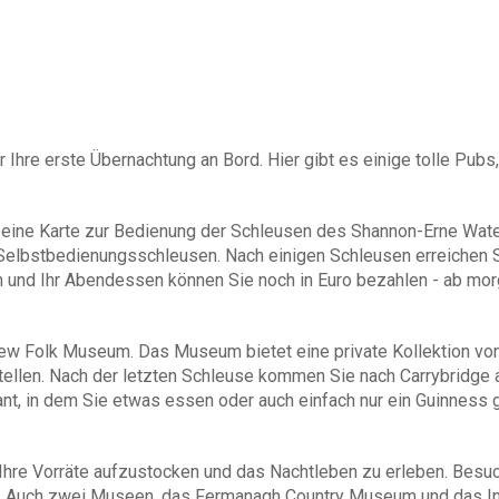
Fahrrad an Bord: € 55 pr
Extra Beiboote: 10ft/12 f
Extra Beiboot mit Motor: 
Woche
Haustiere: € 80 (auf den
Wexford, Kilkenny, Leitri
ür Ihre erste Übernachtung an Bord. Hier gibt es einige tolle Pub
Flughafen-Transfer Dublin:
Hin/Rück, Montag - Sams
einfache Strecke, Montag
 eine Karte zur Bedienung der Schleusen des Shannon-Erne Wate
 Selbstbedienungsschleusen. Nach einigen Schleusen erreichen 
(gültig für Ankünfte vor 18.0
 und Ihr Abendessen können Sie noch in Euro bezahlen - ab morg
Endreinigung:
abhängig von der Bootsklasse
view Folk Museum. Das Museum bietet eine private Kollektion von
Kaution
für die Versicherung
stellen. Nach der letzten Schleuse kommen Sie nach Carrybridg
bis € 1.750,-.
ant, in dem Sie etwas essen oder auch einfach nur ein Guinness
Es besteht die Möglichkeit, 
Abschluss einer Versicherung
Ihre Vorräte aufzustocken und das Nachtleben zu erleben. Besuch
sich, je nach Bootstyp, auf € 
te. Auch zwei Museen, das Fermanagh Country Museum und das In