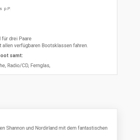
s
p.P.
 für drei Paare
t allen verfügbaren Bootsklassen fahren.
oot samt:
e, Radio/CD, Fernglas,
e und Bad, Zentralheizung.
unftstag
ie für den verbrauchten Dieselkraftstoff. Im
onen-Boot rund 3,5 Liter pro Stunde, ein 4-
n 6-Personen-Boot etwa 7 Liter pro Stunde.
en auf dem Shannon:
€ 150
en Shannon und Nordirland mit dem fantastischen
erfügbarkeit):