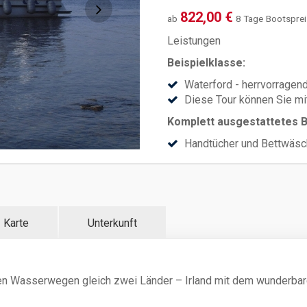
822,00 €
ab
8 Tage
Bootsprei
Leistungen
Beispielklasse:
Waterford - herrvorragend
Diese Tour können Sie mi
Komplett ausgestattetes B
Handtücher und Bettwäsch
vollausgestattete Kombüs
Bootseinweisung am Ank
Diesel:
Bei Bootsrückgabe bezahlen S
Karte
Unterkunft
Schnitt verbraucht ein 2-Pers
Personen-Boot 5 Liter und ei
Zuschlag für Einwegfahrt
en Wasserwegen gleich zwei Länder – Irland mit dem wunderbar
zusätzlich buchbar (nach V