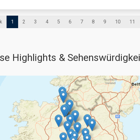
k
1
2
3
4
5
6
7
8
9
10
11
se Highlights & Sehenswürdigke