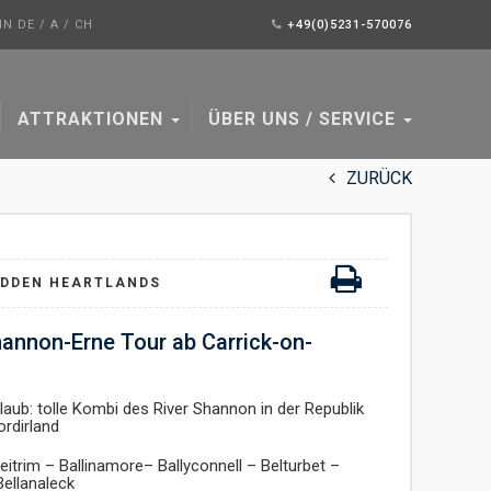
N DE / A / CH
+49(0)5231-570076
ATTRAKTIONEN
ÜBER UNS / SERVICE
ZURÜCK
IDDEN HEARTLANDS
annon-Erne Tour ab Carrick-on-
aub: tolle Kombi des River Shannon in der Republik
ordirland
itrim – Ballinamore– Ballyconnell – Belturbet –
Bellanaleck