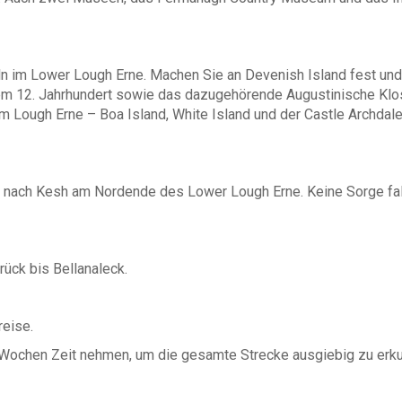
reduzieren den Selbstbehalt au
1.500,-) / € 250,- (statt € 1.7
ln im Lower Lough Erne. Machen Sie an Devenish Island fest und 
m 12. Jahrhundert sowie das dazugehörende Augustinische Klost
Lough Erne – Boa Island, White Island und der Castle Archdale
 nach Kesh am Nordende des Lower Lough Erne. Keine Sorge fall
rück bis Bellanaleck.
reise.
2 Wochen Zeit nehmen, um die gesamte Strecke ausgiebig zu erk