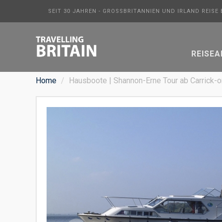
SEIT 30 JAHREN - GROSSBRITANNIEN UND IRLAND REISE
REISE
Home
Hausboote | Shannon-Erne Tour ab Carrick-