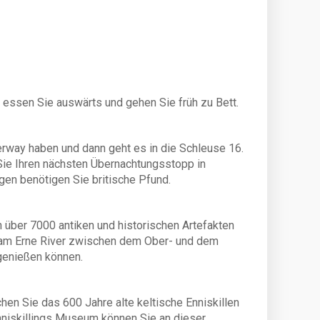
o Fahrrad/pro Woche
t € 42 pro Woche / 14ft € 52 pro Woche
10ft/12ft € 130 pro Woche / 14ft € 150 pro
 Bootstypen Carlow, Wave Duke, Wave Princess,
m, Galway & Clare)
s, essen Sie auswärts und gehen Sie früh zu Bett.
tag € 110 pro Person
 - Samstag € 55 pro Person
rway haben und dann geht es in die Schleuse 16.
Sie Ihren nächsten Übernachtungsstopp in
0 Uhr und Abflüge nach 10.00 Uhr)
en benötigen Sie britische Pfund.
: € 40 - € 100
 über 7000 antiken und historischen Artefakten
s-Selbstbeteiligung: Je nach Bootstyp € 1.200,-
e am Erne River zwischen dem Ober- und dem
 genießen können.
die Höhe der Selbstbeteiliung durch den
 zu reduzieren. Die Kosten hierfür belaufen
en Sie das 600 Jahre alte keltische Enniskillen
105,-, € 130,- bzw. € 165,- pro Boot und
niskillings Museum können Sie an dieser