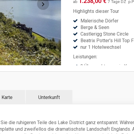
1.238,00 €
ab
7 Tage
DZ
p.P
Highlights dieser Tour
Malerische Dörfer
Berge & Seen
Castlerigg Stone Circle
Beatrix Potter's Hill Top 
nur 1 Hotelwechsel
Leistungen:
3 Übernachtungen in Kes
3 Übernachtungen in Amb
6 x Frühstück
Gepäcktransport zwische
persönliche Betreuung vo
Karte
Unterkunft
Notfallnummer
Karten- und Informationsm
Sicherungsschein
Mindest-Teilnehmerzahl p
 Sie die ruhigeren Teile des Lake District ganz entspannt. Währ
sind nicht möglich! Der au
enplatte und zweifellos die dramatischste Landschaft Englands