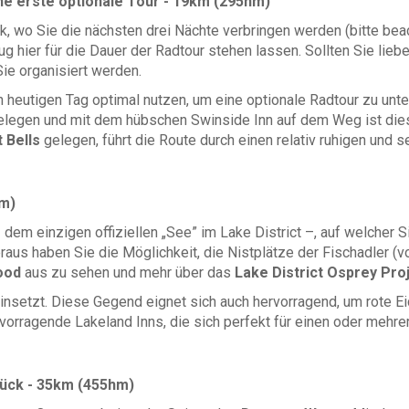
ine erste optionale Tour - 19km (295hm)
ick, wo Sie die nächsten drei Nächte verbringen werden (bitte b
g hier für die Dauer der Radtour stehen lassen. Sollten Sie lieb
Sie organisiert werden.
en heutigen Tag optimal nutzen, um eine optionale Radtour zu un
legen und mit dem hübschen Swinside Inn auf dem Weg ist dies ei
 Bells
gelegen, führt die Route durch einen relativ ruhigen und s
hm)
 dem einzigen offiziellen „See” im Lake District –, auf welcher 
aus haben Sie die Möglichkeit, die
Nistplätze der Fischadler (v
ood
aus zu sehen und mehr über das
Lake District Osprey Pro
insetzt. Diese Gegend eignet sich auch hervorragend, um rote Ei
vorragende Lakeland Inns, die sich perfekt für einen oder mehr
ück - 35km (455hm)