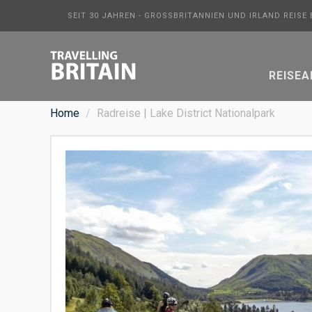
SEIT 30 JAHREN - GROSSBRITANNIEN UND IRLAND REISE
REISE
Home
Radreise | Lake District Nationalpark