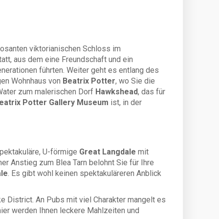
posanten viktorianischen Schloss im
att, aus dem eine Freundschaft und ein
nerationen führten. Weiter geht es entlang des
igen Wohnhaus von
Beatrix Potter
, wo Sie die
 Water zum malerischen Dorf
Hawkshead
, das für
eatrix Potter Gallery Museum
ist, in der
spektakuläre, U-förmige
Great Langdale
mit
er Anstieg zum Blea Tarn belohnt Sie für Ihre
ale
. Es gibt wohl keinen spektakuläreren Anblick
 District. An Pubs mit viel Charakter mangelt es
 hier werden Ihnen leckere Mahlzeiten und