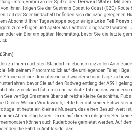
chtung Osten, vorbei an der Spitze des
Derwent Water
. Mit dem
 von Ihnen, folgen Sie der Sustrans Coast to Coast (C2C)-Route
en Teil der Seenlandschaft befinden sich die nahe gelegenen H
esem Abschnitt Ihrer Tagesetappe sogar einige
Lake Fell Ponys
s
gern zum Pflügen und später als Lasttiere eingesetzt wurden. 
ssen oder ein Bier am späten Nachmittag, bevor Sie die letzte ge
ick.
505hm)
den zu Ihrem nächsten Standort im ebenso reizvollen Ambleside
cle
. Mit seinem Panoramablick auf die
umliegenden Täler, Hügel 
die Steine und ihre dramatische und wunderschöne Lage zu bewun
nunterfahren, bevor Sie auf den Radweg entlang der A591 gelang
Fahrbahn zurück und fahren in das nächste Tal und das wundersc
en See verfügt Grasmere über zahlreiche kleine Geschäfte, Pubs
 Dichter William Wordsworth, lebte hier mit seiner Schwester 
ottage ist heute ein kleines Museum, das einen Besuch wert ist,
tour am Abreisetag haben. Da es auf diesem ruhigeren See keine 
mermonaten können auch Ruderboote gemietet werden. Auf dem l
beenden die Fahrt in Ambleside, das