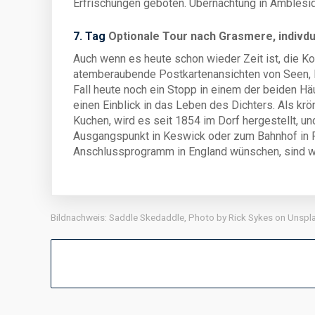
Erfrischungen geboten. Übernachtung in Amblesi
7. Tag
Optionale Tour nach Grasmere, indivd
Auch wenn es heute schon wieder Zeit ist, die Kof
atemberaubende Postkartenansichten von Seen, H
Fall heute noch ein Stopp in einem der beiden H
einen Einblick in das Leben des Dichters. Als kr
Kuchen, wird es seit 1854 im Dorf hergestellt, un
Ausgangspunkt in Keswick oder zum Bahnhof in Pen
Anschlussprogramm in England wünschen, sind wir
Bildnachweis: Saddle Skedaddle, Photo by Rick Sykes on Unspl