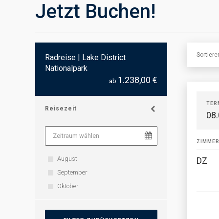
Jetzt Buchen!
Sortier
Radreise | Lake District
Nationalpark
1.238,00 €
ab
TER
Reisezeit
08
ZIMME
August
DZ
September
Oktober