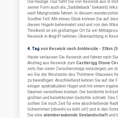
Die heutige Tour führt Sie von Keswick aus in Ri
seiner Form auch als „Saddleback” bekannt) links
nach Mungrisdale fahren. In diesem wunderschön
Souther Fell. Mit etwas Glück können Sie auf di
diesen Hügeln beheimatet sind und von den Wikin
Threlkeld ist ein großartiger Ort für ein Mittage
Keswick in Angriff nehmen. Übernachtung in Kesw
4. Tag
von Keswick nach Ambleside - 33km (
Heute verlassen Sie Keswick und fahren nach Sü
Anstieg aus Keswick zum
Castlerigg Stone Cir
sich, hier einen Zwischenstopp einzulegen, um 
wo Sie die Westseite des Thirlmere-Stausees hi
zu bewältigen. Anschließend kehren Sie auf die 
einiger spektakulärer Hügel und mit einem eigen
Gaumen verwöhnen können. Der berühmte britische
größten und beliebtesten Gedichte schrieb. Das C
sollten Sie noch Zeit für eine abschließende Rad
Schwimmen (obwohl es kühl ist!) und in den Som
Sie eine
atemberaubende Seelandschaft
und 