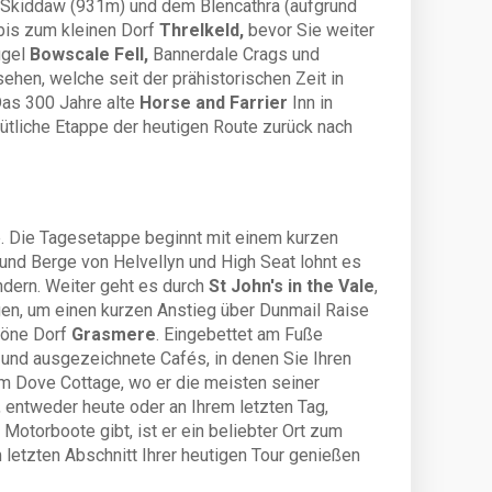
 Skiddaw (931m) und dem Blencathra (aufgrund
 bis zum kleinen Dorf
Threlkeld,
bevor Sie weiter
ügel
Bowscale Fell,
Bannerdale Crags und
ehen, welche seit der prähistorischen Zeit in
Das 300 Jahre alte
Horse and Farrier
Inn in
mütliche Etappe der heutigen Route zurück nach
. Die Tagesetappe beginnt mit einem kurzen
und Berge von Helvellyn und High Seat lohnt es
dern. Weiter geht es durch
St John's in the Vale
,
en, um einen kurzen Anstieg über Dunmail Raise
höne Dorf
Grasmere
. Eingebettet am Fuße
 und ausgezeichnete Cafés, in denen Sie Ihren
im Dove Cottage, wo er die meisten seiner
 entweder heute oder an Ihrem letzten Tag,
Motorboote gibt, ist er ein beliebter Ort zum
etzten Abschnitt Ihrer heutigen Tour genießen