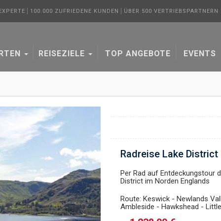
 EXPERTE
100.000 ZUFRIEDENE KUNDEN
ÜBER 500 VERTRIEBSPARTNERN I
ARTEN
REISEZIELE
TOP ANGEBOTE
EVENTS
Radreise Lake District 
Per Rad auf Entdeckungstour 
District im Norden Englands
Route: Keswick - Newlands Val
Ambleside - Hawkshead - Littl