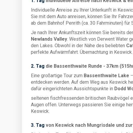
1. Tag
individuelle Anreise nach Keswick & e
Individuelle Anreise zu Ihrer Unterkunft in Kesw
Sie mit dem Auto anreisen, können Sie Ihr Fahrzeu
ab dem Bahnhof Penrith (ca. 30 Fahrminuten) für 
Je nach Ihrer Ankunftszeit können Sie bereits d
Newlands Valley
. Westlich von Derwent Water ge
den Lakes. Obwohl in der Nähe des beliebten
Cat
perfekte Aufwärmfahrt. Übernachtung in Keswick.
2. Tag
die Bassenthwaite Runde - 37km (515
Eine großartige Tour zum
Bassenthwaite Lake
–
entdecken werden. Auf dem Weg aus Keswick her
dafür eingerichteten Aussichtspunkte in
Dodd W
seltenen fischfressenden britischen Raubvögel e
Augen offen. Unterwegs passieren Sie einige her
Keswick.
3. Tag
von Keswick nach Mungrisdale und zur