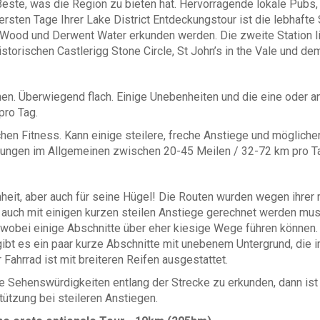
mit der Buchung eines wei
este, was die Region zu bieten hat. Hervorragende lokale Pubs,
ersten Tage Ihrer Lake District Entdeckungstour ist die lebhaft
ood und Derwent Water erkunden werden. Die zweite Station lieg
historischen Castlerigg Stone Circle, St John’s in the Vale und
uchen. Überwiegend flach. Einige Unebenheiten und die eine oder
pro Tag.
lichen Fitness. Kann einige steilere, freche Anstiege und möglic
nungen im Allgemeinen zwischen 20-45 Meilen / 32-72 km pro T
önheit, aber auch für seine Hügel! Die Routen wurden wegen ihrer
uch mit einigen kurzen steilen Anstiege gerechnet werden muss
obei einige Abschnitte über eher kiesige Wege führen können. E
ibt es ein paar kurze Abschnitte mit unebenem Untergrund, die i
r Fahrrad ist mit breiteren Reifen ausgestattet.
 Sehenswürdigkeiten entlang der Strecke zu erkunden, dann ist 
tützung bei steileren Anstiegen.