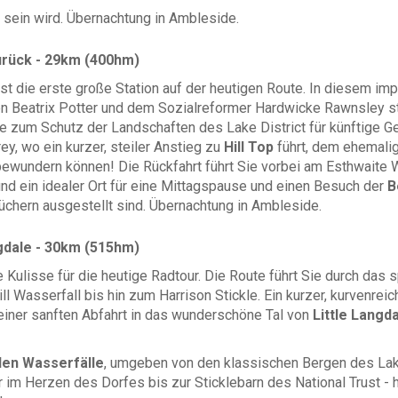
sein wird. Übernachtung in Ambleside.
rück - 29km (400hm)
ist die erste große Station auf der heutigen Route. In diesem im
en Beatrix Potter und dem Sozialreformer Hardwicke Rawnsley st
 zum Schutz der Landschaften des Lake District für künftige Ge
y, wo ein kurzer, steiler Anstieg zu
Hill Top
führt, dem ehemal
bewundern können! Die Rückfahrt führt Sie vorbei am Esthwaite
und ein idealer Ort für eine Mittagspause und einen Besuch der
B
büchern ausgestellt sind. Übernachtung in Ambleside.
gdale - 30km (515hm)
 Kulisse für die heutige Radtour. Die Route führt Sie durch das 
Wasserfall bis hin zum Harrison Stickle. Ein kurzer, kurvenreich
iner sanften Abfahrt in das wunderschöne Tal von
Little Langd
en Wasserfälle
, umgeben von den klassischen Bergen des Lake
er im Herzen des Dorfes bis zur Sticklebarn des National Trust -