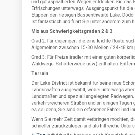
und gut asphaltierten Wegen entdecken Sie das B
Erfrischungen unterwegs. Ausgangspunkt für die 
Etappen den riesigen Bassenthwaite Lake, Dodd W
ist fantastisch und führt Sie unter anderem zum 
Mix aus Schwierigkeitsgraden 2 & 3
Grad 2: Für diejenigen, die eine leichte Route s
Allgemeinen zwischen 15-30 Meilen / 24-48 km 
Grad 3: Für Freizeitradler mit einer guten körper
Waldwege, Schotterwege usw.) enthalten. Entfer
Terrain
Der Lake District ist bekannt für seine raue Sch
Landschaften ausgewählt, wobei unterwegs aber a
Landstraßen und speziell angelegten Radwegen, w
verkehrsreicheren Straßen und an einigen Tagen g
es sei denn, Sie sind ein erfahrener Fahrer und Ih
Wenn Sie mehr Zeit damit verbringen möchten, die
schneller zurückzulegen und als hilfreiche Unters