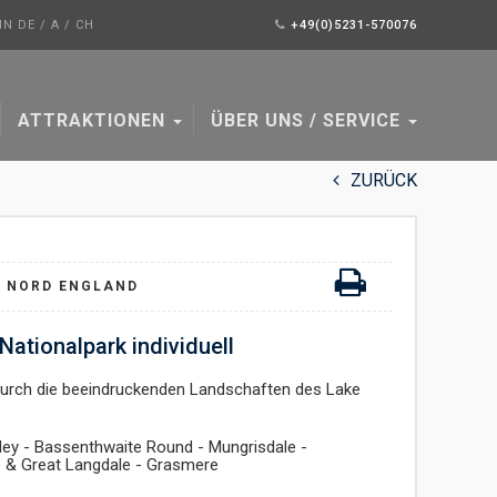
N DE / A / CH
+49(0)5231-570076
ATTRAKTIONEN
ÜBER UNS / SERVICE
ZURÜCK
NORD ENGLAND
Nationalpark individuell
durch die beeindruckenden Landschaften des Lake
ley - Bassenthwaite Round - Mungrisdale -
e & Great Langdale - Grasmere