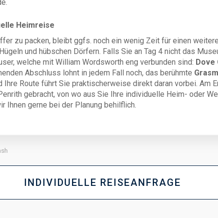
de.
uelle Heimreise
fer zu packen, bleibt ggfs. noch ein wenig Zeit für einen weitere
ügeln und hübschen Dörfern. Falls Sie an Tag 4 nicht das Muse
äuser, welche mit William Wordsworth eng verbunden sind:
Dove 
önenden Abschluss lohnt in jedem Fall noch, das berühmte
Grasm
d Ihre Route führt Sie praktischerweise direkt daran vorbei. Am
rith gebracht, von wo aus Sie Ihre individuelle Heim- oder Weit
 Ihnen gerne bei der Planung behilflich.
ash
INDIVIDUELLE REISEANFRAGE