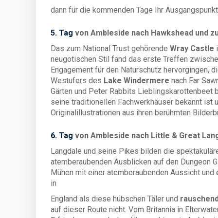
dann für die kommenden Tage Ihr Ausgangspunkt 
5. Tag
von Ambleside nach Hawkshead und zu
Das zum National Trust gehörende
Wray Castle
neugotischen Stil fand das erste Treffen zwisch
Engagement für den Naturschutz hervorgingen, die
Westufers des
Lake Windermere
nach Far Sawre
Gärten und Peter Rabbits Lieblingskarottenbeet 
seine traditionellen Fachwerkhäuser bekannt ist 
Originalillustrationen aus ihren berühmten Bilder
6. Tag
von Ambleside nach Little & Great Lan
Langdale und seine Pikes bilden die spektakuläre
atemberaubenden Ausblicken auf den Dungeon Gill 
Mühen mit einer atemberaubenden Aussicht und e
in
England als diese hübschen Täler und
rauschend
auf dieser Route nicht. Vom Britannia in Elterwat