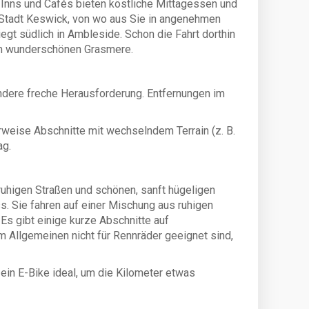
teren Zimmers (DZ oder EZ).
 Inns und Cafés bieten köstliche Mittagessen und
e Stadt Keswick, von wo aus Sie in angenehmen
t südlich in Ambleside. Schon die Fahrt dorthin
 dem wunderschönen Grasmere.
 andere freche Herausforderung. Entfernungen im
herweise Abschnitte mit wechselndem Terrain (z. B.
ag.
 ruhigen Straßen und schönen, sanft hügeligen
. Sie fahren auf einer Mischung aus ruhigen
s gibt einige kurze Abschnitte auf
m Allgemeinen nicht für Rennräder geeignet sind,
ein E-Bike ideal, um die Kilometer etwas