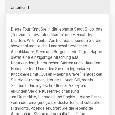
Hybridräder, die speziell für den Anbieter in der
Thompson-Fahrradfabrik in Belgien gebaut werden. Die
Unterkunft
komfortable Rahmengeometrie sowie hochwertige
Shimano-Hydraulik-Scheibenbremsen und -
Schaltungen machen diese Fahrräder zum perfekten
Diese Tour führt Sie in die lebhafte Stadt Sligo, das
Begleiter, um Irlands abwechslungsreiches Radterrain
„Tor zum Nordwesten Irlands“ und Heimat des
zu erkunden. Bitte beachten Sie, dass Hybridräder nicht
Dichters W. B. Yeats. Von hier aus erkunden Sie die
mit einem Motor ausgestattet sind, sondern vielmehr
abwechslungsreiche Landschaft zwischen
die Eigenschaften von Tourenrädern und Mountainbikes
Atlantikküste, Seen und Bergen. Jede Tagesetappe
vereinen. Folgendes Zubehör ist standardmäßig
bietet eine einzigartige Mischung aus
inklusive:
Naturwundern, historischen Stätten und kulturellen
wasserdichte Lenkertasche mit Kartenhalter
Höhepunkten. Umrunden Sie den legendären
wasserdichte Gepäcktasche(n) für den
Knocknarea mit „Queen Maebh’s Grave“ , entdecken
Hinterradträger
Sie die glitzernden Ufer des Lough Gill, radeln
Fahrradschloss
Sie durch das idyllische Glencar Valley und
Notfall-Werkzeugset für kleine Reparaturen
erkunden Sie die Küstenregionen rund
Fahrradhelm auf Wunsch (es wird jedoch
um Drumcliffe, Lissadell und Raghly – diese Reise
empfohlen, nach Möglichkeit den eigenen Helm
verbindet einzigartige Landschaften und kulturelle
mitzubringen)
Highlights. Abends erwartet Sie die lebendige
Warnweste auf Wunsch (es wird jedoch empfohlen,
Atmosphäre Sligos mit gemütlichen Pubs,