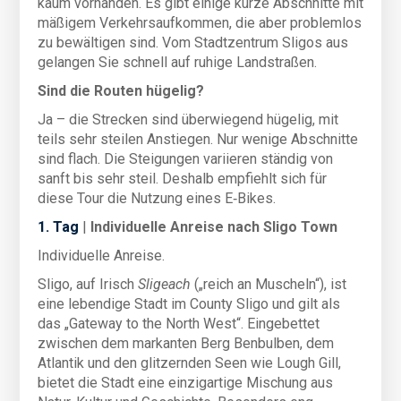
kaum vorhanden. Es gibt einige kurze Abschnitte mit
mäßigem Verkehrsaufkommen, die aber problemlos
zu bewältigen sind. Vom Stadtzentrum Sligos aus
gelangen Sie schnell auf ruhige Landstraßen.
Sind die Routen hügelig?
Ja – die Strecken sind überwiegend hügelig, mit
teils sehr steilen Anstiegen. Nur wenige Abschnitte
sind flach. Die Steigungen variieren ständig von
sanft bis sehr steil. Deshalb empfiehlt sich für
diese Tour die Nutzung eines E‑Bikes.
1. Tag
|
Individuelle Anreise nach Sligo Town
Individuelle Anreise.
Sligo, auf Irisch
Sligeach
(„reich an Muscheln“), ist
eine lebendige Stadt im County Sligo und gilt als
das „Gateway to the North West“. Eingebettet
zwischen dem markanten Berg Benbulben, dem
Atlantik und den glitzernden Seen wie Lough Gill,
bietet die Stadt eine einzigartige Mischung aus