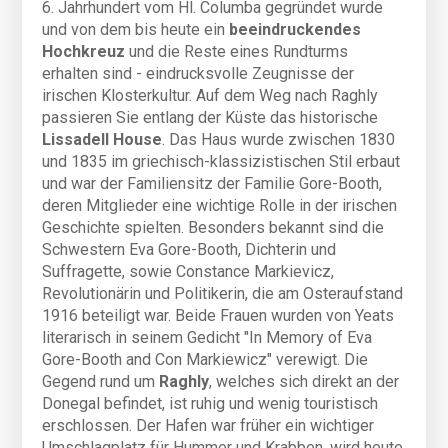
6. Jahrhundert vom Hl. Columba gegründet wurde
und von dem bis heute ein
beeindruckendes
Hochkreuz
und die Reste eines Rundturms
erhalten sind - eindrucksvolle Zeugnisse der
irischen Klosterkultur. Auf dem Weg nach Raghly
passieren Sie entlang der Küste das historische
Lissadell House
. Das Haus wurde zwischen 1830
und 1835 im griechisch-klassizistischen Stil erbaut
und war der Familiensitz der Familie Gore-Booth,
deren Mitglieder eine wichtige Rolle in der irischen
Geschichte spielten. Besonders bekannt sind die
Schwestern Eva Gore-Booth, Dichterin und
Suffragette, sowie Constance Markievicz,
Revolutionärin und Politikerin, die am Osteraufstand
1916 beteiligt war. Beide Frauen wurden von Yeats
literarisch in seinem Gedicht "In Memory of Eva
Gore-Booth and Con Markiewicz" verewigt. Die
Gegend rund um
Raghly
, welches sich direkt an der
Donegal befindet, ist ruhig und wenig touristisch
erschlossen. Der Hafen war früher ein wichtiger
Umschlagplatz für Hummer und Krabben, wird heute