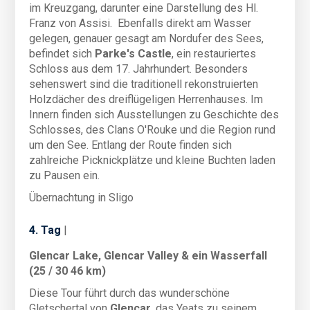
im Kreuzgang, darunter eine Darstellung des Hl.
Franz von Assisi. Ebenfalls direkt am Wasser
gelegen, genauer gesagt am Nordufer des Sees,
befindet sich
Parke's Castle
, ein restauriertes
Schloss aus dem 17. Jahrhundert. Besonders
sehenswert sind die traditionell rekonstruierten
Holzdächer des dreiflügeligen Herrenhauses. Im
Innern finden sich Ausstellungen zu Geschichte des
Schlosses, des Clans O'Rouke und die Region rund
um den See. Entlang der Route finden sich
zahlreiche Picknickplätze und kleine Buchten laden
zu Pausen ein.
Übernachtung in Sligo
4. Tag
|
Glencar Lake, Glencar Valley & ein Wasserfall
(25 / 30 46 km)
Diese Tour führt durch das wunderschöne
Gletschertal von
Glencar
, das Yeats zu seinem