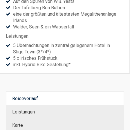
Auf den Spuren von W.B. Yeats
Der Tafelberg Ben Bulben
eine der größten und ältestesten Megalithenanlage
Irlands
Wälder, Seen & ein Wasserfall
Leistungen
5 Übernachtungen in zentral gelegenem Hotel in
Sligo Town (3*/4*)
5 x irisches Frühstück
inkl. Hybrid Bike Gestellung*
Notfallservice
Ausführliches Guide Book für die Radstrecken
GPS-Gerät mit allen Routen vorprogrammiert (1 pro
Zimmer)
GPX-Tracks (falls Sie ein eigenes Geräte oder App
Reiseverlauf
nutzen wollen)
Willkommens-Briefing
Leistungen
Sicherungsschein
* Hochwertige, bestens gewartete 27-Gang-
Karte