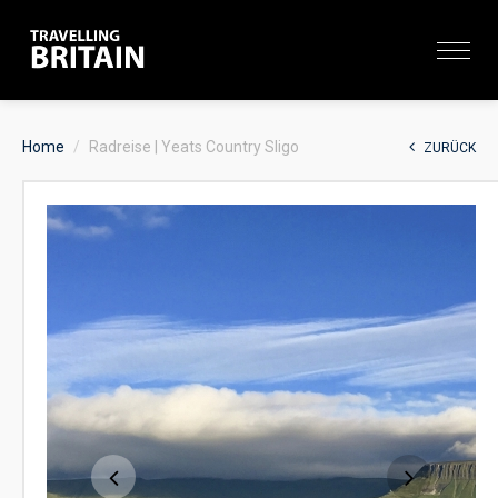
Home
Radreise | Yeats Country Sligo
ZURÜCK