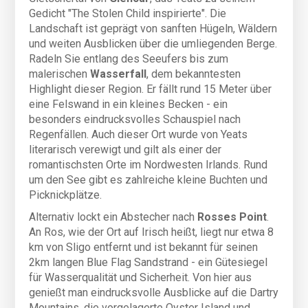
Gedicht "The Stolen Child inspirierte". Die
Landschaft ist geprägt von sanften Hügeln, Wäldern
und weiten Ausblicken über die umliegenden Berge.
Radeln Sie entlang des Seeufers bis zum
malerischen
Wasserfall
, dem bekanntesten
Highlight dieser Region. Er fällt rund 15 Meter über
eine Felswand in ein kleines Becken - ein
besonders eindrucksvolles Schauspiel nach
Regenfällen. Auch dieser Ort wurde von Yeats
literarisch verewigt und gilt als einer der
romantischsten Orte im Nordwesten Irlands. Rund
um den See gibt es zahlreiche kleine Buchten und
Picknickplätze.
Alternativ lockt ein Abstecher nach
Rosses Point
.
An Ros, wie der Ort auf Irisch heißt, liegt nur etwa 8
km von Sligo entfernt und ist bekannt für seinen
2km langen Blue Flag Sandstrand - ein Gütesiegel
für Wasserqualität und Sicherheit. Von hier aus
genießt man eindrucksvolle Ausblicke auf die Dartry
Mountains, die vorgelagerte Oyster Island und