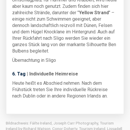
aber kaum noch genutzt. Zudem finden sich hier
zahlreiche Strände, darunter der "
Yellow Strand
" –
einige nicht zum Schwimmen geeignet, aber
dennoch landschaftlich reizvoll mit Dünen, Felsen
und dem Hügel Knocklane im Hintergrund. Auch auf
Ihrer Rückfahrt nach Sligo werden Sie wieder ein
ganzes Stück lang von der markante Silhouette Ben
Bulbens begleitet.
Übernachtung in Sligo
6
. Tag
|
Individuelle
Heimreise
Heute heißt es Abschied nehmen. Nach dem
Frühstück treten Sie Ihre individuelle Rückreise
nach Dublin oder in andere Regionen Irlands an.
Bildnachweis: Fáilte Ireland, Joseph Carr Photography, Tourism
Ireland by Richard Watson, Conor Doherty, Tourism Ireland, Lissadell