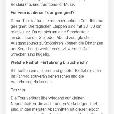
nach Möglichkeit die eigene Weste mitzubringen)
Restaurants und traditioneller Musik.
Flaschenhalter (ohne Flasche)
Für wen ist diese Tour geeignet?
Aufpreise für E-Bike (Unisex):
Diese Tour ist für alle mit einer soliden Grundfitness
Hochwertige Thompson Enigma E-Bikes (oder
geeignet. Die täglichen Etappen sind mit 30–50 km
gleichwertige Modelle) mit dem leistungsstarken
relativ kurz. Da es sich um eine Standorttour
Bosch Active+ Antriebssystem sowie hochwertigen
handelt, bei der Sie jeden Abend zum gleichen
Shimano Hydraulik-Scheibenbremsen und -
Ausgangspunkt zurückkehren, können die Distanzen
Schaltungen. E-Bikes sind ausschließlich in
bei Bedarf noch weiter verkürzt werden. Die
Erwachsenengrößen verfügbar. Die Rahmengrößen
Strecken sind hügelig.
eignen sich für Radfahrer ab einer Körpergröße von
Welche Radfahr-Erfahrung brauche ich?
1,50 m (4′ 11″).:
+ € 110 pro Rad
Sie sollten ein sicherer und geübter Radfahrer sein,
Ihr Fahrrad souverän beherrschen und die
Verkehrsregeln kennen.
Terrain
Die Tour verläuft überwiegend auf kleinen
Nebenstraßen, die auch für den Verkehr geöffnet
sind. In den meisten Abschnitten ist dieser jedoch