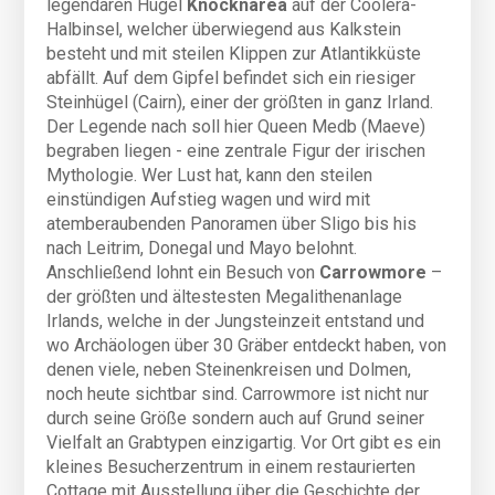
legendären Hügel
Knocknarea
auf der Coolera-
Halbinsel, welcher überwiegend aus Kalkstein
besteht und mit steilen Klippen zur Atlantikküste
abfällt. Auf dem Gipfel befindet sich ein riesiger
Steinhügel (Cairn), einer der größten in ganz Irland.
Der Legende nach soll hier Queen Medb (Maeve)
begraben liegen - eine zentrale Figur der irischen
Mythologie. Wer Lust hat, kann den steilen
einstündigen Aufstieg wagen und wird mit
atemberaubenden Panoramen über Sligo bis his
nach Leitrim, Donegal und Mayo belohnt.
Anschließend lohnt ein Besuch von
Carrowmore
–
der größten und ältestesten Megalithenanlage
Irlands, welche in der Jungsteinzeit entstand und
wo Archäologen über 30 Gräber entdeckt haben, von
denen viele, neben Steinenkreisen und Dolmen,
noch heute sichtbar sind. Carrowmore ist nicht nur
durch seine Größe sondern auch auf Grund seiner
Vielfalt an Grabtypen einzigartig. Vor Ort gibt es ein
kleines Besucherzentrum in einem restaurierten
Cottage mit Ausstellung über die Geschichte der