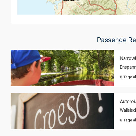
Passende Re
Narrowb
Enspann
8 Tage 
Autorei
Walisisc
8 Tage 