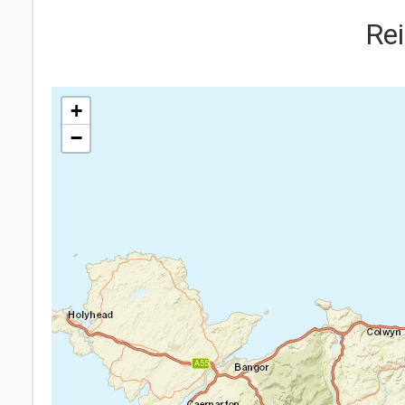
Rei
+
−