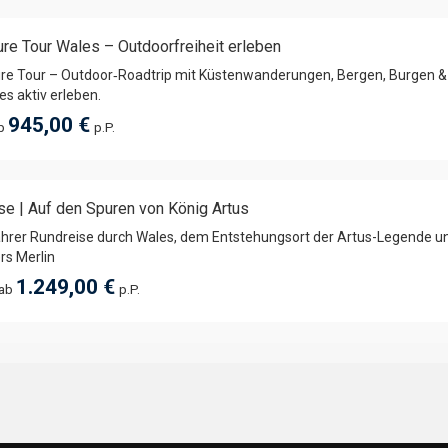
re Tour Wales – Outdoorfreiheit erleben
re Tour – Outdoor‑Roadtrip mit Küstenwanderungen, Bergen, Burgen 
s aktiv erleben.
945,00 €
ab
p.P.
se | Auf den Spuren von König Artus
ahrer Rundreise durch Wales, dem Entstehungsort der Artus-Legende u
rs Merlin
1.249,00 €
 ab
p.P.