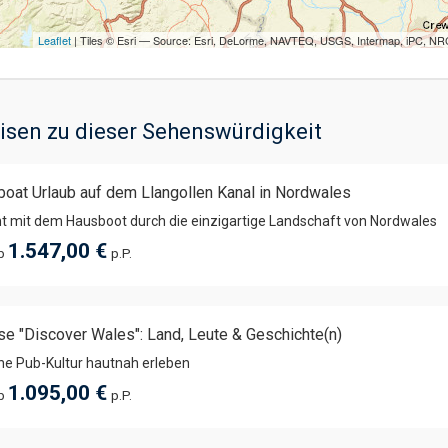
Leaflet
| Tiles © Esri — Source: Esri, DeLorme, NAVTEQ, USGS, Intermap, iPC, NRC
isen zu dieser Sehenswürdigkeit
oat Urlaub auf dem Llangollen Kanal in Nordwales
t mit dem Hausboot durch die einzigartige Landschaft von Nordwales
1.547,00 €
ab
p.P.
se "Discover Wales": Land, Leute & Geschichte(n)
he Pub-Kultur hautnah erleben
1.095,00 €
ab
p.P.