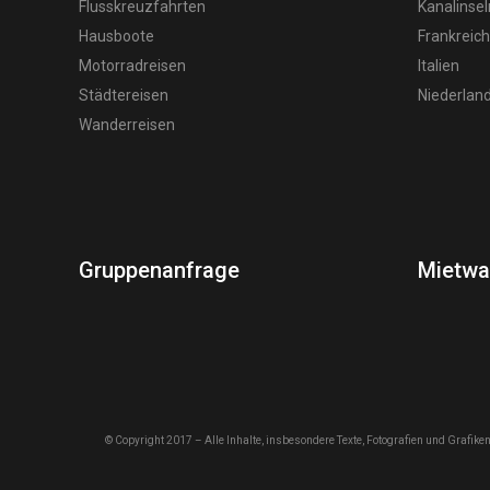
Flusskreuzfahrten
Kanalinsel
Hausboote
Frankreich
Motorradreisen
Italien
Städtereisen
Niederlan
Wanderreisen
Gruppenanfrage
Mietw
© Copyright 2017 – Alle Inhalte, insbesondere Texte, Fotografien und Grafiken