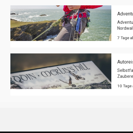
Adventu
Adventu
Nordwale
7 Tage 
Autorei
Selbstf
Zaubere
10 Tage