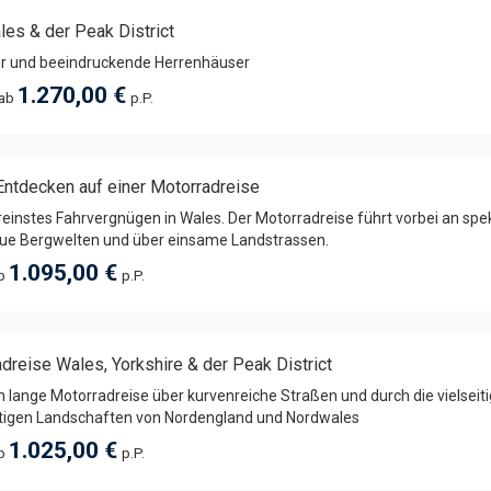
es & der Peak District
ur und beeindruckende Herrenhäuser
1.270,00 €
 ab
p.P.
ntdecken auf einer Motorradreise
einstes Fahrvergnügen in Wales. Der Motorradreise führt vorbei an spe
aue Bergwelten und über einsame Landstrassen.
1.095,00 €
ab
p.P.
dreise Wales, Yorkshire & der Peak District
 lange Motorradreise über kurvenreiche Straßen und durch die vielseit
rtigen Landschaften von Nordengland und Nordwales
1.025,00 €
ab
p.P.