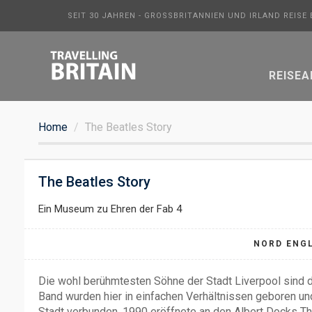
SEIT 30 JAHREN - GROSSBRITANNIEN UND IRLAND REISE
REISE
Home
The Beatles Story
The Beatles Story
Ein Museum zu Ehren der Fab 4
NORD ENG
Die wohl berühmtesten Söhne der Stadt Liverpool sind di
Band wurden hier in einfachen Verhältnissen geboren und
Stadt verbunden. 1990 eröffnete an den Albert Docks Th