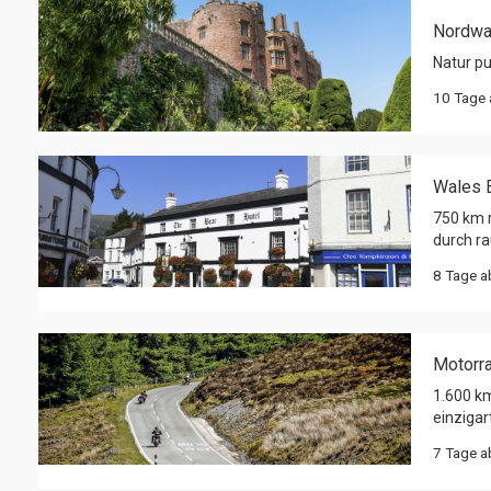
Nordwal
Natur p
10 Tage
Wales E
750 km r
durch r
8 Tage 
Motorra
1.600 km
einziga
7 Tage 