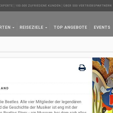
 EXPERTE
100.000 ZUFRIEDENE KUNDEN
ÜBER 500 VERTRIEBSPARTNERN I
ARTEN
REISEZIELE
TOP ANGEBOTE
EVENTS
LAND
e Beatles. Alle vier Mitglieder der legendären
 die Geschichte der Musiker ist eng mit der
e Beatles Story - ein Museum, bei dem sich alles