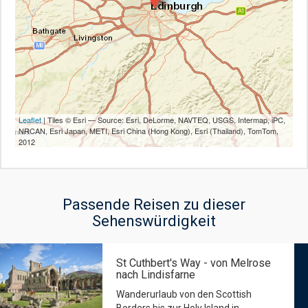
Leaflet
| Tiles © Esri — Source: Esri, DeLorme, NAVTEQ, USGS, Intermap, iPC,
NRCAN, Esri Japan, METI, Esri China (Hong Kong), Esri (Thailand), TomTom,
2012
Passende Reisen zu dieser
Sehenswürdigkeit
St Cuthbert's Way - von Melrose
nach Lindisfarne
Wanderurlaub von den Scottish