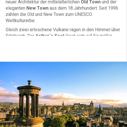
neuer Architektur der mittelalterlichen
Old Town
und der
eleganten
New Town
aus dem 18.Jahrhundert. Seit 1996
zählen die Old und New Town zum UNESCO
Weltkulturerbe.
Gleich zwei erloschene Vulkane ragen in den Himmel über
Edinburgh. Der
Arthur´s Seat
lässt sich auf für mäßig
sportliche Menschen in ca. 30 Minuten erklimmen und
belohnt mit einem großartigen Ausblick über die Stadt. Auf
dem anderen Vulkan, dem Castle Rock, thront das stolze
Edinburgh Castle, eine der meistbesuchten
Sehenswürdigkeiten Großbritanniens.
In Edinburgh wird immer gerne und gut gefeiert. Im August
wird Edinburgh zur Festival Hauptstadt Europas. Gleich
mehrere große Festivals finden hier teilweise parallel
statt, darunter der Edinburgh
Festival Fringe
mit Musik
und Straßentheater, das International Book Festival und
das International Festival für klassische Musik. Auf dem
Castle Hill marschieren all abendlich die
Dudelsackkapellen auf dem
Royal Military Tattoo
.