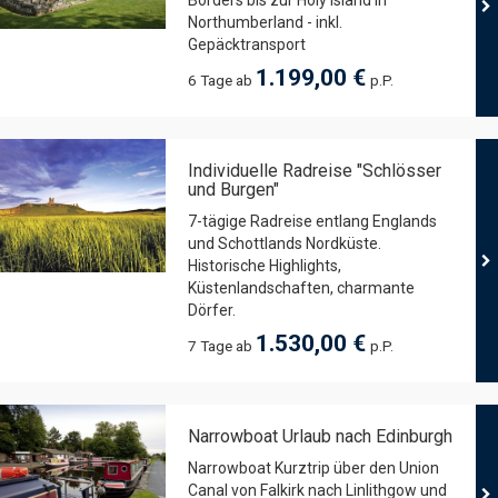
Borders bis zur Holy Island in
Northumberland - inkl.
Gepäcktransport
1.199,00 €
6 Tage ab
p.P.
Individuelle Radreise "Schlösser
und Burgen"
7-tägige Radreise entlang Englands
und Schottlands Nordküste.
Historische Highlights,
Küstenlandschaften, charmante
Dörfer.
1.530,00 €
7 Tage ab
p.P.
Narrowboat Urlaub nach Edinburgh
Narrowboat Kurztrip über den Union
Canal von Falkirk nach Linlithgow und