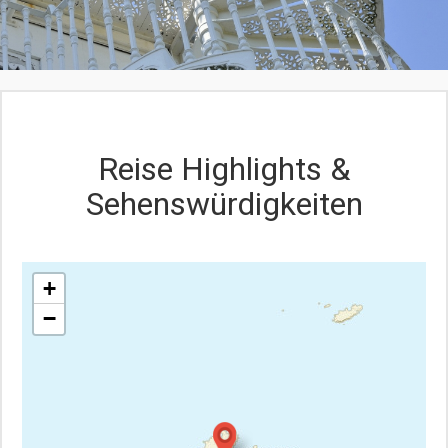
Hauteville House blieb bis 1927 in der Familie und wurde
dann von Victor Hugos Enkelin Jeanne Negreponte und
den Kindern seines Enkels Georges Hugo anlässlich des
hundertjährigen Jubiläums der romantischen Bewegung
der Stadt Paris geschenkt.
Reise Highlights &
Sehenswürdigkeiten
+
−