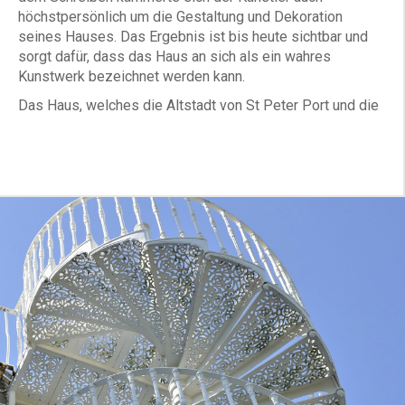
höchstpersönlich um die Gestaltung und Dekoration
seines Hauses. Das Ergebnis ist bis heute sichtbar und
sorgt dafür, dass das Haus an sich als ein wahres
Kunstwerk bezeichnet werden kann.
Das Haus, welches die Altstadt von St Peter Port und die
Havelet Bay überblickt, besteht aus fünf Etagen und
wurde mit einem Belvedere gekrönt. Nach Aussage des
Sohnes von Victor Hugo präsentiert sich das Gebäude als
ein "Autograph auf drei Etagen und ein Gedicht in mehreren
Räumen" und lässt Besucher in eine einzigartige
Atmosphäre eintauchen. Der Schriftsteller verlieh dem
Haus mit seiner genialen Kreativität eine symbolische
Dimension, in der Hinweise auf sein Schreiben, seine
Philosophie und seine Vision der Welt enthalten sind.
Im Garten pflanzte Hugo 1870 nach seiner Rückkehr aus
dem Exil eine amerikanische Eiche, um seine fortdauernde
Anwesenheit im Hauteville House zu markieren. Mit Blick
auf das Meer und die Kanalinseln war dieser Ort ideal
zum Tagträumen und Lesen.