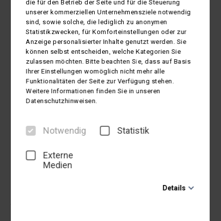
die für den Betrieb der Seite und für die Steuerung
of Man
unserer kommerziellen Unternehmensziele notwendig
sind, sowie solche, die lediglich zu anonymen
Statistikzwecken, für Komforteinstellungen oder zur
Anzeige personalisierter Inhalte genutzt werden. Sie
Individuelle maßgeschneidert
können selbst entscheiden, welche Kategorien Sie
Motorradreisen durch England
zulassen möchten. Bitte beachten Sie, dass auf Basis
Schottland Wales Irland sowie Isle of
Ihrer Einstellungen womöglich nicht mehr alle
Funktionalitäten der Seite zur Verfügung stehen.
Man und Kanalinseln
Weitere Informationen finden Sie in unseren
Kleine Landstraßen, kurvenreiche Bergpässe und
Datenschutzhinweisen.
anspruchsvolle Küstenstraßen – all das erwartet Sie bei
Ihrem Motorradurlaub in
Großbritannien und Irland sowie
Notwendig
Statistik
auf der Isle of Man
. Ein Gefühl von grenzenloser Freiheit!
mehr lesen...
Externe
Medien
Details
Motorradreisen
16
Motorradreisen gefunden
Notwendig
Diese Cookies sind für den Betrieb der Seite unbedingt