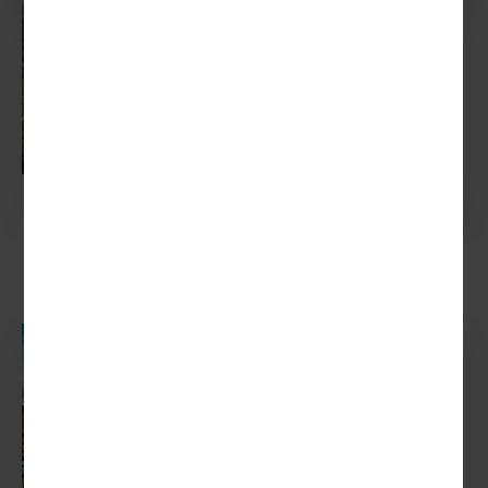
8 Tage ab
1.095,00 €
P.P.
Motorradreise
Schottlands Süden - ein
fantastischer Road-Trip
Die Scottish Borders sowie Dumfries
& Galloway - echte Geheimtipps für
alle Motorradfahrer
MEHR ERFAHREN
8 Tage ab
1.155,00 €
P.P.
Motorradreise durch den
Süden Englands
Motorradreise entlang der
ultimativen Südengland Route zu
gemütlichen Pub's & Inn's