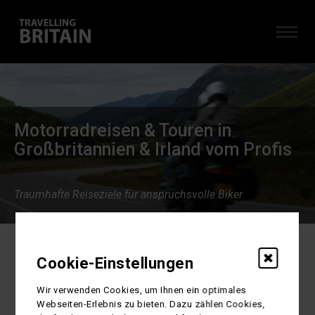
Motorradreisen & Touren in
Großbritannien & Irland vom Profis
Traumhafte Reiseziele für anspruchsvolle Biker
Home
Motorradreisen
ZURÜCK
Cookie-Einstellungen
Motorradrundreisen durch
Wir verwenden Cookies, um Ihnen ein optimales
Großbritannien & Irland sowie die Isle
Webseiten-Erlebnis zu bieten. Dazu zählen Cookies,