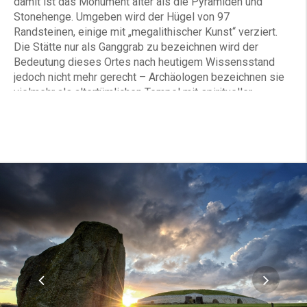
damit ist das Monument älter als die Pyramiden und
Stonehenge. Umgeben wird der Hügel von 97
Randsteinen, einige mit „megalithischer Kunst“ verziert.
Die Stätte nur als Ganggrab zu bezeichnen wird der
Bedeutung dieses Ortes nach heutigem Wissensstand
jedoch nicht mehr gerecht – Archäologen bezeichnen sie
vielmehr als altertümlichen Tempel mit spiritueller,
religiöser, astrologischer und zeremonieller Bedeutung.
Die Ausrichtung des Tempels und die Genauigkeit seiner
Bauweise sind ebenso spektakulär – durch die „roof box“
kann das Sonnenlicht der Wintersonnenwende in das
Ganggrab hineinscheinen und erleuchtet die komplette
Kammer auf dramatische Weise. Der Zugang zu dem
Ganggrab erhalten Sie durch das Bru na Boinne
Besucherzentrum, in dem Sie auch gleich mehr über
dieses atemberaubende Monument erfahren können.
Neben Newgrange befinden sich auch die Knowth und
Dowth-Monumente im Boyne Tal, sowie weitere 35
kleinere Hügel. Knowth ist mit 5000 Jahren nur
geringfügig jünger als Newgrange und weist neben dem
großen Ganggrab weitere 18 kleine Hügel und eine