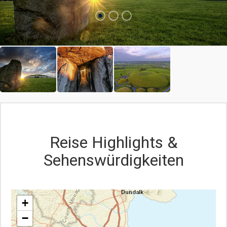
beeindruckende Anzahl von 127 Randsteinen auf, viele
kunstvoll verziert – ein Drittel der gesamten Funde in
Westeuropa. Heritage Ireland Site - freier Eintritt mit der
Ireland Heritage Card
Reise Highlights &
Sehenswürdigkeiten
+
−