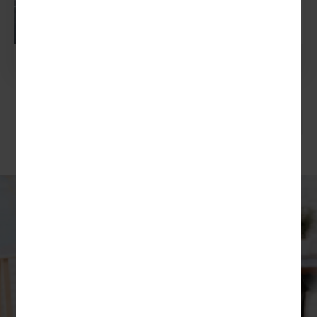
Route: Standortreise
MEHR ERFAHREN
4 Tage ab
675,00 €
P.P.
1
2