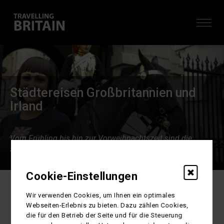
Städtereisen Großbritannien und
Irland
Vom Frühling bis hin zur Vorweihnachtszeit sind die
Städte Großbritanniens immer eine Reise wert
Cookie-Einstellungen
Home
Städtereisen
ZURÜCK
Wir verwenden Cookies, um Ihnen ein optimales
Städtereise: England, Schottland,
Webseiten-Erlebnis zu bieten. Dazu zählen Cookies,
die für den Betrieb der Seite und für die Steuerung
Wales und Irland