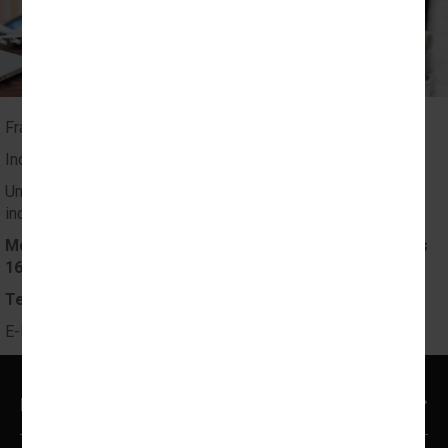
Fragen zu Reisen?
Individuelle Beratung:
Unser Team berät Sie gern und stellt eine Reise nach Ihren
individuellen Wünschen zusammen:
Montag bis Donnerstag on 9 bis 18 Uhr
Freitag von 9 bis
16 Uhr
Tel: +49 (0) 5231 / 570076
E-Mail:
info@travelling-britain.com
Reisearten