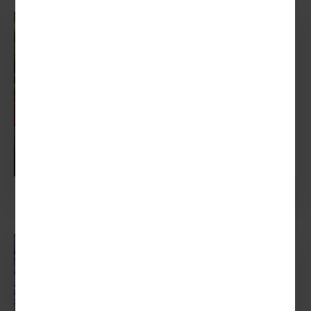
Städtereise Cork City,
Cork Harbour & Cobh
Kulturelle, historische und
einzigartige Attraktionen rund um
Cork bieten viel Abwechslung bei
dieser Stätdereise.
Route: Standortreise Cork City &
Cobh
MEHR ERFAHREN
4 Tage ab
536,00 €
P.P.
Winterliches Oxfordshire:
Advent in den Cotswolds
Weihnachts‑Kurztrip England: Advent
in den Cotswolds mit Oxford,