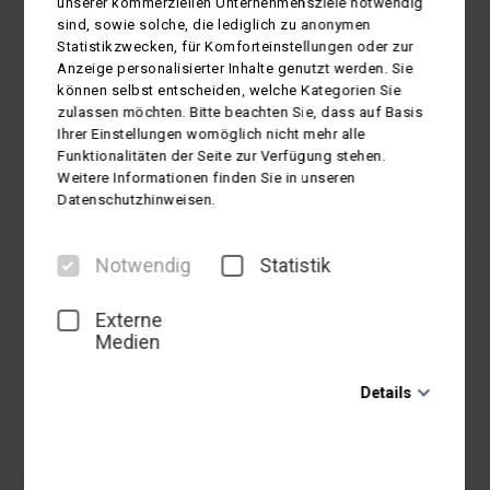
unserer kommerziellen Unternehmensziele notwendig
sind, sowie solche, die lediglich zu anonymen
Statistikzwecken, für Komforteinstellungen oder zur
Anzeige personalisierter Inhalte genutzt werden. Sie
Erleben Sie
Städtereisen
können selbst entscheiden, welche Kategorien Sie
Großbritanniens, ob London, Edinburgh,
zulassen möchten. Bitte beachten Sie, dass auf Basis
Cardiff, Dublin, und weiteren Metropolen
Ihrer Einstellungen womöglich nicht mehr alle
Funktionalitäten der Seite zur Verfügung stehen.
Die
Städte
Großbritanniens und Irlands begrüßen ihre
Weitere Informationen finden Sie in unseren
Gäste mit einer tollen
Kunst- und Kulturszene
,
Datenschutzhinweisen.
spannenden Attraktionen
und einem breit gefächerten
kulinarischen Angebot.
Hier findet garantiert wirklich jeder
Notwendig
Statistik
etwas nach seinem Geschmack!
Externe
mehr lesen...
Medien
Erlebnisreiche Städtereisen
Details
19
Städtereisen gefunden
Notwendig
Diese Cookies sind für den Betrieb der Seite unbedingt
notwendig und ermöglichen beispielsweise