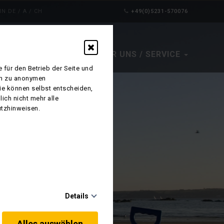
N DE / A / CH
+49(0)5231-570076
ATTRAKTIONEN
ÜBER UNS / SERVICE
 für den Betrieb der Seite und
ich zu anonymen
Sie können selbst entscheiden,
ich nicht mehr alle
utzhinweisen.
Details
Alles auswählen