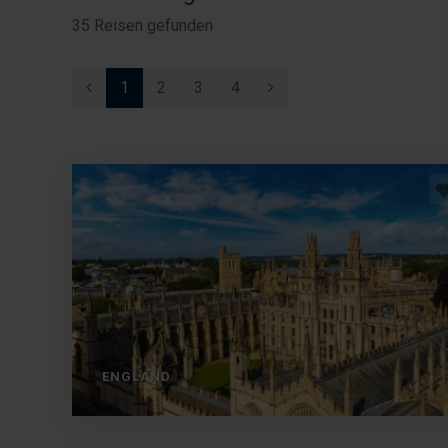
35
Reisen gefunden
1
2
3
4
ENGLAND