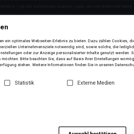
 EXPERTE
100.000 ZUFRIEDENE KUNDEN
ÜBER 500 VERTRIEBSPARTNERN I
gen
ARTEN
REISEZIELE
TOP ANGEBOTE
EVENTS
n ein optimales Webseiten-Erlebnis zu bieten. Dazu zählen Cookies, die
erziellen Unternehmensziele notwendig sind, sowie solche, die ledigl
instellungen oder zur Anzeige personalisierter Inhalte genutzt werden. 
 möchten. Bitte beachten Sie, dass auf Basis Ihrer Einstellungen womögl
 Verfügung stehen. Weitere Informationen finden Sie in unseren Datensch
Statistik
Externe Medien
Auswahl bestätigen