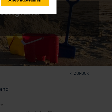
erheitsrelevante
rofil eingeloggt bleiben
stengland
stellen.
t unserer Website umgehen.
rne Services akzeptiert
ZURÜCK
land
te.