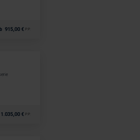
b
915,00 €
P.P.
erie
1.035,00 €
P.P.