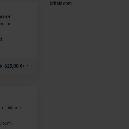
britain.com
omer
lische
rd
b
625,00 €
P.P.
omantik und
Mount -