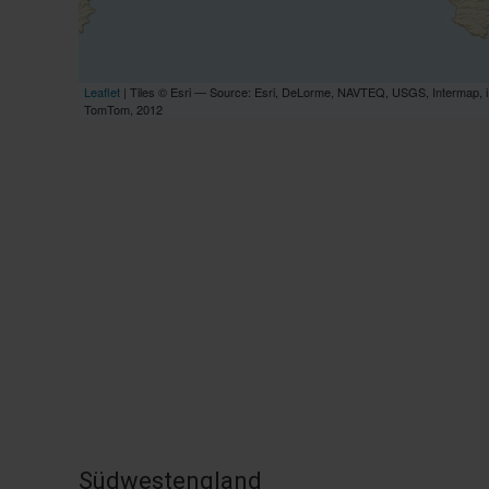
Leaflet
| Tiles © Esri — Source: Esri, DeLorme, NAVTEQ, USGS, Intermap, i
TomTom, 2012
Südwestengland