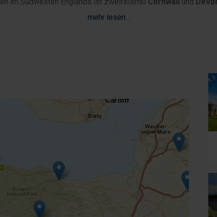
ten im Südwesten Englands ist zweifelsfrei
Cornwall
und
Devo
mehr lesen...