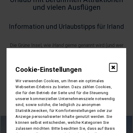
und vielen Ausflügen
Information und Urlaubstipps für Irland
Die Grüne Insel, wie
Irland
gerne genannt wird (und wer
einmal dort war, weiß warum), teilt sich in zwei Hälften auf.
Im Norden findet sich das zu Großbritannien gehörende
Nordirland
, im Süden liegt die unabhängige
Republik
Cookie-Einstellungen
Irland
.
mehr lesen...
Wir verwenden Cookies, um Ihnen ein optimales
Webseiten-Erlebnis zu bieten. Dazu zählen Cookies,
die für den Betrieb der Seite und für die Steuerung
Die beliebtesten Reisearten in Irland
unserer kommerziellen Unternehmensziele notwendig
sind, sowie solche, die lediglich zu anonymen
Statistikzwecken, für Komforteinstellungen oder zur
Anzeige personalisierter Inhalte genutzt werden. Sie
können selbst entscheiden, welche Kategorien Sie
zulassen möchten. Bitte beachten Sie, dass auf Basis