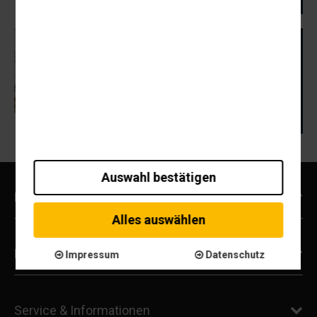
Ulster American Folk Park
County Tyrone
Freilichtmuseum über drei
Jahrhunderte irischer Emigration
in Nordirland
Auswahl bestätigen
Reisearten
Alles auswählen
Reiseziele
Impressum
Datenschutz
Service & Informationen